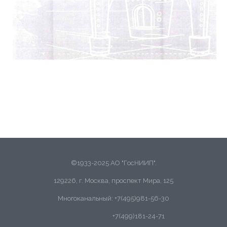
©1933-2025 АО "ГосНИИП".
129226, г. Москва, проспект Мира, 125
Многоканальный: +7(495)981-56-30
+7(499)181-24-71